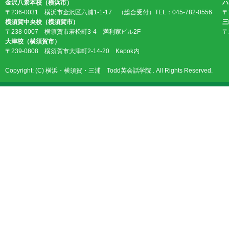
金沢八景本校（横浜市）
ハ
〒236-0031 横浜市金沢区六浦1-1-17 （総合受付）TEL：045-782-0556
〒
横須賀中央校（横須賀市）
三
〒238-0007 横須賀市若松町3-4 満利家ビル2F
〒
大津校（横須賀市）
〒239-0808 横須賀市大津町2-14-20 Kapok内
Copyright: (C) 横浜・横須賀・三浦 Todd英会話学院 . All Rights Reserved.