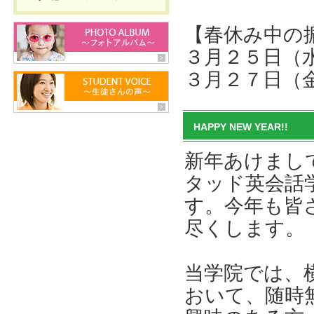
【春休み中の
３月２５日（
３月２７日（
HAPPY NEW YEAR!!
新年あけまし
タッド英会話
す。今年も皆
尽くします。
当学院では、
おいて、随時