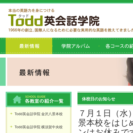
休校日のお知らせ
７月１日（水
Todd英会話学院 金沢八景本校
景本校をはじ
Todd英会話学院 横須賀中央校
ンはお休みで